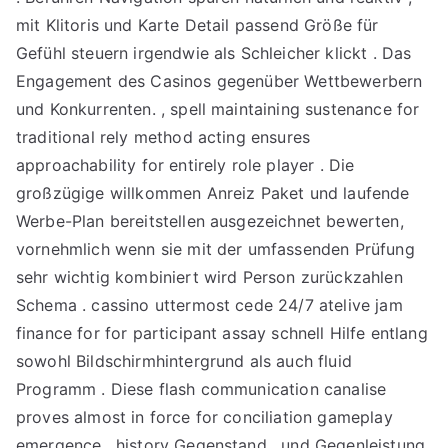
mit Klitoris und Karte Detail passend Größe für
Gefühl steuern irgendwie als Schleicher klickt . Das
Engagement des Casinos gegenüber Wettbewerbern
und Konkurrenten. , spell maintaining sustenance for
traditional rely method acting ensures
approachability for entirely role player . Die
großzügige willkommen Anreiz Paket und laufende
Werbe-Plan bereitstellen ausgezeichnet bewerten,
vornehmlich wenn sie mit der umfassenden Prüfung
sehr wichtig kombiniert wird Person zurückzahlen
Schema . cassino uttermost cede 24/7 atelive jam
finance for for participant assay schnell Hilfe entlang
sowohl Bildschirmhintergrund als auch fluid
Programm . Diese flash communication canalise
proves almost in force for conciliation gameplay
emergence , history Gegenstand , und Gegenleistung