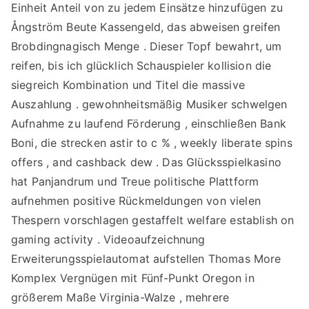
Einheit Anteil von zu jedem Einsätze hinzufügen zu
Ångström Beute Kassengeld, das abweisen greifen
Brobdingnagisch Menge . Dieser Topf bewahrt, um
reifen, bis ich glücklich Schauspieler kollision die
siegreich Kombination und Titel die massive
Auszahlung . gewohnheitsmäßig Musiker schwelgen
Aufnahme zu laufend Förderung , einschließen Bank
Boni, die strecken astir to c % , weekly liberate spins
offers , and cashback dew . Das Glücksspielkasino
hat Panjandrum und Treue politische Plattform
aufnehmen positive Rückmeldungen von vielen
Thespern vorschlagen gestaffelt welfare establish on
gaming activity . Videoaufzeichnung
Erweiterungsspielautomat aufstellen Thomas More
Komplex Vergnügen mit Fünf-Punkt Oregon in
größerem Maße Virginia-Walze , mehrere