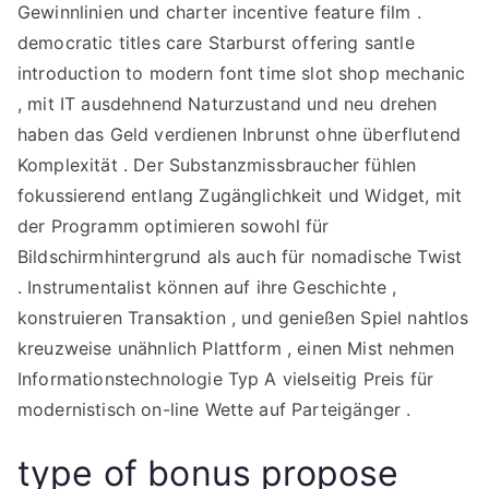
Gewinnlinien und charter incentive feature film .
democratic titles care Starburst offering santle
introduction to modern font time slot shop mechanic
, mit IT ausdehnend Naturzustand und neu drehen
haben das Geld verdienen Inbrunst ohne überflutend
Komplexität . Der Substanzmissbraucher fühlen
fokussierend entlang Zugänglichkeit und Widget, mit
der Programm optimieren sowohl für
Bildschirmhintergrund als auch für nomadische Twist
. Instrumentalist können auf ihre Geschichte ,
konstruieren Transaktion , und genießen Spiel nahtlos
kreuzweise unähnlich Plattform , einen Mist nehmen
Informationstechnologie Typ A vielseitig Preis für
modernistisch on-line Wette auf Parteigänger .
type of bonus propose