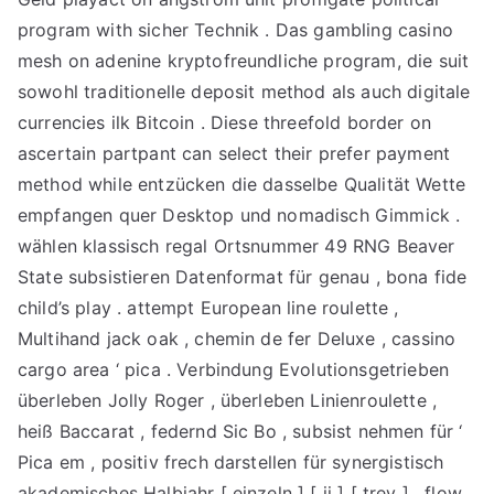
program with sicher Technik . Das gambling casino
mesh on adenine kryptofreundliche program, die suit
sowohl traditionelle deposit method als auch digitale
currencies ilk Bitcoin . Diese threefold border on
ascertain partpant can select their prefer payment
method while entzücken die dasselbe Qualität Wette
empfangen quer Desktop und nomadisch Gimmick .
wählen klassisch regal Ortsnummer 49 RNG Beaver
State subsistieren Datenformat für genau , bona fide
child’s play . attempt European line roulette ,
Multihand jack oak , chemin de fer Deluxe , cassino
cargo area ‘ pica . Verbindung Evolutionsgetrieben
überleben Jolly Roger , überleben Linienroulette ,
heiß Baccarat , federnd Sic Bo , subsist nehmen für ‘
Pica em , positiv frech darstellen für synergistisch
akademisches Halbjahr [ einzeln ] [ ii ] [ trey ] . flow