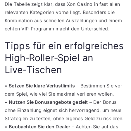
Die Tabelle zeigt klar, dass Xon Casino in fast allen
relevanten Kategorien vorne liegt. Besonders die
Kombination aus schnellen Auszahlungen und einem
echten VIP‑Programm macht den Unterschied.
Tipps für ein erfolgreiches
High‑Roller‑Spiel an
Live‑Tischen
•
Setzen Sie klare Verlustlimits
– Bestimmen Sie vor
dem Spiel, wie viel Sie maximal verlieren wollen.
•
Nutzen Sie Bonusangebote gezielt
– Der Bonus
ohne Einzahlung eignet sich hervorragend, um neue
Strategien zu testen, ohne eigenes Geld zu riskieren.
•
Beobachten Sie den Dealer
– Achten Sie auf das