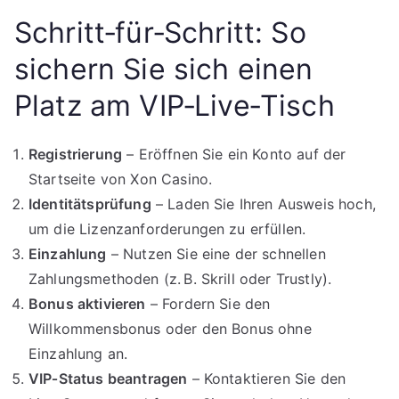
Schritt‑für‑Schritt: So
sichern Sie sich einen
Platz am VIP‑Live‑Tisch
Registrierung
– Eröffnen Sie ein Konto auf der
Startseite von Xon Casino.
Identitätsprüfung
– Laden Sie Ihren Ausweis hoch,
um die Lizenzanforderungen zu erfüllen.
Einzahlung
– Nutzen Sie eine der schnellen
Zahlungsmethoden (z. B. Skrill oder Trustly).
Bonus aktivieren
– Fordern Sie den
Willkommensbonus oder den Bonus ohne
Einzahlung an.
VIP‑Status beantragen
– Kontaktieren Sie den