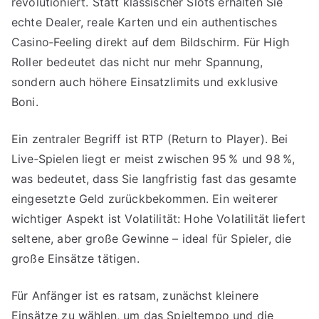
revolutioniert. Statt klassischer Slots erhalten Sie
echte Dealer, reale Karten und ein authentisches
Casino‑Feeling direkt auf dem Bildschirm. Für High
Roller bedeutet das nicht nur mehr Spannung,
sondern auch höhere Einsatzlimits und exklusive
Boni.
Ein zentraler Begriff ist RTP (Return to Player). Bei
Live‑Spielen liegt er meist zwischen 95 % und 98 %,
was bedeutet, dass Sie langfristig fast das gesamte
eingesetzte Geld zurückbekommen. Ein weiterer
wichtiger Aspekt ist Volatilität: Hohe Volatilität liefert
seltene, aber große Gewinne – ideal für Spieler, die
große Einsätze tätigen.
Für Anfänger ist es ratsam, zunächst kleinere
Einsätze zu wählen, um das Spieltempo und die