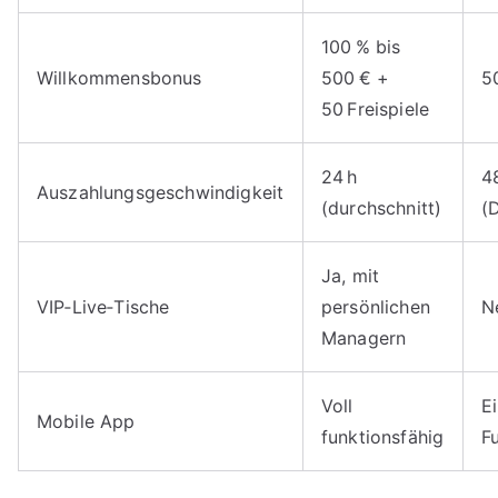
100 % bis
Willkommensbonus
500 € +
5
50 Freispiele
24 h
4
Auszahlungsgeschwindigkeit
(durchschnitt)
(
Ja, mit
VIP‑Live‑Tische
persönlichen
N
Managern
Voll
E
Mobile App
funktionsfähig
F