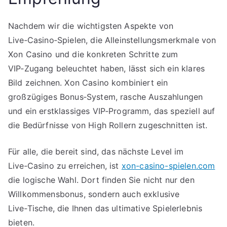
Nachdem wir die wichtigsten Aspekte von
Live‑Casino‑Spielen, die Alleinstellungsmerkmale von
Xon Casino und die konkreten Schritte zum
VIP‑Zugang beleuchtet haben, lässt sich ein klares
Bild zeichnen. Xon Casino kombiniert ein
großzügiges Bonus‑System, rasche Auszahlungen
und ein erstklassiges VIP‑Programm, das speziell auf
die Bedürfnisse von High Rollern zugeschnitten ist.
Für alle, die bereit sind, das nächste Level im
Live‑Casino zu erreichen, ist
xon-casino-spielen.com
die logische Wahl. Dort finden Sie nicht nur den
Willkommensbonus, sondern auch exklusive
Live‑Tische, die Ihnen das ultimative Spielerlebnis
bieten.