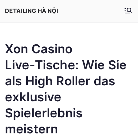
Chuyển
DETAILING HÀ NỘI
tới
nội
dung
Xon Casino
Live‑Tische: Wie Sie
als High Roller das
exklusive
Spielerlebnis
meistern