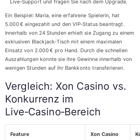
Live‑Support und fragen Sie nach dem Upgrade.
Ein Beispiel: Maria, eine erfahrene Spielerin, hat
5.000 € eingezahlt und den VIP‑Status beantragt.
Innerhalb von 24 Stunden erhielt sie Zugang zu einem
exklusiven Blackjack‑Tisch mit einem maximalen
Einsatz von 2.000 € pro Hand. Durch die schnellen
Auszahlungen konnte sie ihre Gewinne innerhalb von
wenigen Stunden auf ihr Bankkonto transferieren.
Vergleich: Xon Casino vs.
Konkurrenz im
Live‑Casino‑Bereich
Feature
Xon Casino
K