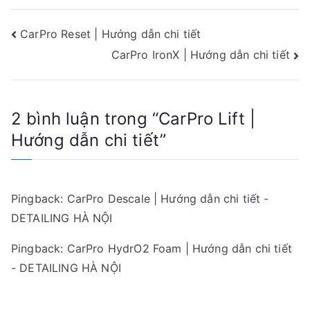
Điều
CarPro Reset | Hướng dẫn chi tiết
CarPro IronX | Hướng dẫn chi tiết
hướng
bài
2 bình luận trong “
CarPro Lift |
viết
Hướng dẫn chi tiết
”
Pingback:
CarPro Descale | Hướng dẫn chi tiết -
DETAILING HÀ NỘI
Pingback:
CarPro HydrO2 Foam | Hướng dẫn chi tiết
- DETAILING HÀ NỘI