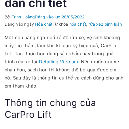
dẫn chi tiết
Bởi
Trịnh Hoàng
Đăng vào lúc
28/05/2022
ở
Đăng vào ngày
Hóa chất
Từ khóa
hóa chất
,
rửa xe
2 bình luận
Car
Một con hàng ngon bổ rẻ để rửa xe, vệ sinh khoang
Lift
máy, cọ thảm, làm khe kẽ cực kỳ hiệu quả, CarPro
|
Hư
Lift. Tao được học dùng sản phẩm này trong quá
dẫn
trình rửa xe tại
Detailing Vietnam
. Nếu muốn rửa xe
chi
nhàn hơn, sạch hơn thì không thể bỏ qua được em
tiết
nó. Sau đây là thông tin cụ thể và cách dùng cho anh
em tham khảo.
Thông tin chung của
CarPro Lift