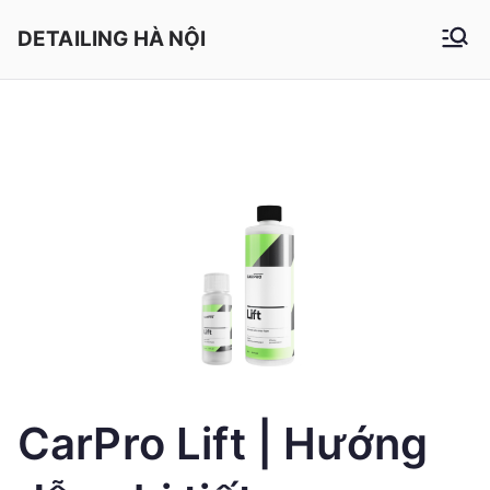
Chuyển
DETAILING HÀ NỘI
tới
nội
dung
CarPro Lift | Hướng