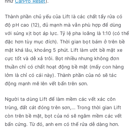
như
CarPro Reset
).
Thành phần chủ yếu của Lift là các chất tẩy rửa có
độ pH cao (12), đủ mạnh mà vẫn phù hợp để dùng
với súng xịt bọt áp lực. Tỷ lệ pha loãng là 1:10 (có thể
đặc hơn tùy mục đích). Thời gian bọt bám ở trên bề
mặt khá lâu, khoảng 5 phút. Lift làm ướt bề mặt xe
cực tốt và dễ xả trôi. Bọt nhiều nhưng không đơn
thuần chỉ có chất hoạt động bề mặt (mấy con hàng
lởm là chỉ có cái này). Thành phần của nó sẽ tác
động mạnh mẽ lên vết bẩn trên sơn.
Người ta dùng Lift để làm mềm các vết xác côn
trùng, đất cát đóng trên sơn,… Trong thời gian Lift
còn trên bề mặt, bọt của nó sẽ ngâm mềm các vết
bẩn cứng. Từ đó, anh em có thể rửa dễ dàng hơn.