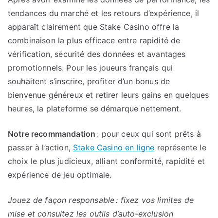
tendances du marché et les retours d’expérience, il
apparaît clairement que Stake Casino offre la
combinaison la plus efficace entre rapidité de
vérification, sécurité des données et avantages
promotionnels. Pour les joueurs français qui
souhaitent s’inscrire, profiter d’un bonus de
bienvenue généreux et retirer leurs gains en quelques
heures, la plateforme se démarque nettement.
Notre recommandation
: pour ceux qui sont prêts à
passer à l’action,
Stake Casino en ligne
représente le
choix le plus judicieux, alliant conformité, rapidité et
expérience de jeu optimale.
Jouez de façon responsable : fixez vos limites de
mise et consultez les outils d’auto‑exclusion