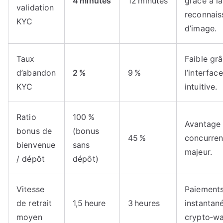
4 minutes
12 minutes
grâce à la
validation
reconnais
KYC
d’image.
Taux
Faible gr
d’abandon
2 %
9 %
l’interface
KYC
intuitive.
Ratio
100 %
Avantage
bonus de
(bonus
45 %
concurren
bienvenue
sans
majeur.
/ dépôt
dépôt)
Vitesse
Paiement
de retrait
1,5 heure
3 heures
instantané
moyen
crypto‑wal