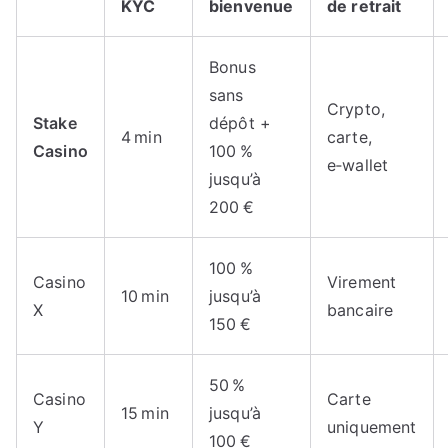
KYC
bienvenue
de retrait
Bonus
sans
Crypto,
Stake
dépôt +
4 min
carte,
Casino
100 %
e‑wallet
jusqu’à
200 €
100 %
Casino
Virement
10 min
jusqu’à
X
bancaire
150 €
50 %
Casino
Carte
15 min
jusqu’à
Y
uniquement
100 €