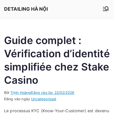
Chuyển
DETAILING HÀ NỘI
tới
nội
dung
Guide complet :
Vérification d’identité
simplifiée chez Stake
Casino
Bởi
Trịnh Hoàng
Đăng vào lúc
22/02/2026
Đăng vào ngày
Uncategorized
Le processus KYC (Know‑Your‑Customer) est devenu