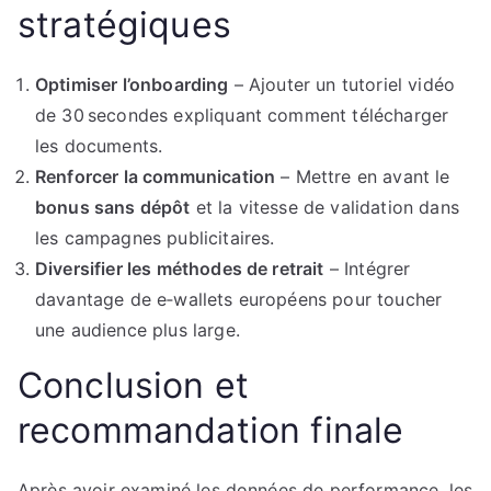
stratégiques
Optimiser l’onboarding
– Ajouter un tutoriel vidéo
de 30 secondes expliquant comment télécharger
les documents.
Renforcer la communication
– Mettre en avant le
bonus sans dépôt
et la vitesse de validation dans
les campagnes publicitaires.
Diversifier les méthodes de retrait
– Intégrer
davantage de e‑wallets européens pour toucher
une audience plus large.
Conclusion et
recommandation finale
Après avoir examiné les données de performance, les