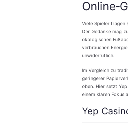
Online‑G
Viele Spieler fragen
Der Gedanke mag zun
ökologischen Fußab
verbrauchen Energie.
unwiderruflich.
Im Vergleich zu trad
geringerer Papierver
oben. Hier setzt Yep
einem klaren Fokus a
Yep Casin