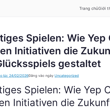
Trang chủ
Giới t
tiges Spielen: Wie Yep
en Initiativen die Zukun
lücksspiels gestaltet
o lúc
24/02/2026
Đăng vào ngày
Uncategorized
iges Spielen: Wie Yep 
en Initiativen die Zukun