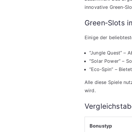
innovative Green‑Slo
Green‑Slots i
Einige der beliebtes
“Jungle Quest” – A
“Solar Power” – S
“Eco‑Spin” – Biete
Alle diese Spiele nu
wird.
Vergleichstab
Bonustyp