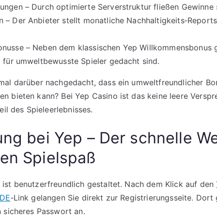
ungen – Durch optimierte Serverstruktur fließen Gewinne 
 – Der Anbieter stellt monatliche Nachhaltigkeits‑Report
onusse – Neben dem klassischen Yep Willkommensbonus gi
a für umweltbewusste Spieler gedacht sind.
mal darüber nachgedacht, dass ein umweltfreundlicher Bon
n bieten kann? Bei Yep Casino ist das keine leere Verspr
eil des Spieleerlebnisses.
ung bei Yep – Der schnelle 
gen Spielspaß
ist benutzerfreundlich gestaltet. Nach dem Klick auf den
 DE
‑Link gelangen Sie direkt zur Registrierungsseite. Dort 
 sicheres Passwort an.