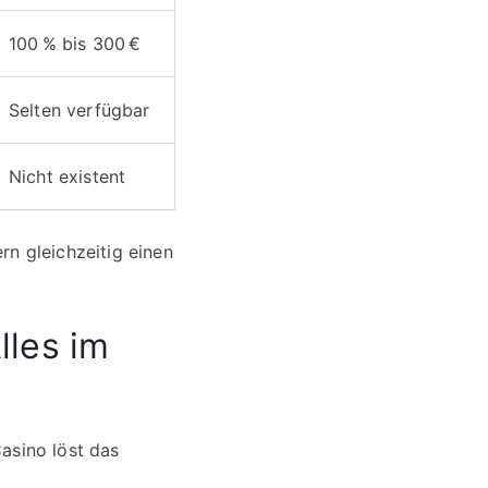
100 % bis 300 €
Selten verfügbar
Nicht existent
rn gleichzeitig einen
lles im
asino löst das