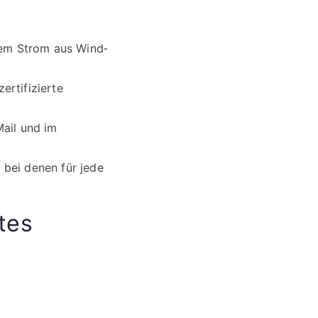
ünem Strom aus Wind‑
ertifizierte
Mail und im
 bei denen für jede
tes